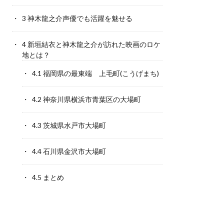
3
神木龍之介声優でも活躍を魅せる
4
新垣結衣と神木龍之介が訪れた映画のロケ
地とは？
4.1
福岡県の最東端 上毛町(こうげまち)
4.2
神奈川県横浜市青葉区の大場町
4.3
茨城県水戸市大場町
4.4
石川県金沢市大場町
4.5
まとめ