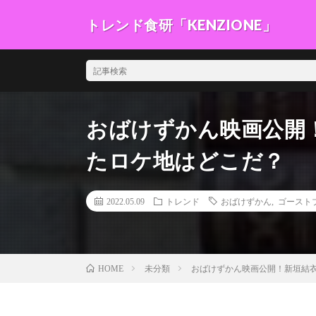
トレンド食研「KENZIONE」
～誰でも簡単に出来る料理や、食材の扱い方、食に対し
おばけずかん映画公開
たロケ地はどこだ？
2022.05.09
トレンド
おばけずかん
,
ゴースト
未分類
おばけずかん映画公開！新垣結
HOME