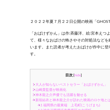
２０２２年夏７月２２日公開の映画「GHOST
「おばけずかん」は作:斉藤洋、絵:宮本えつ
て、様々なおばけの怖さやその対処法などを
います。また読者が考えたおばけが作中に登
す。
目次
[
hide
]
1
大人が知らないベストセラー「おばけずかん」
2
山崎貴監督が映画化
3
神木龍之介声優でも活躍を魅せる
4
新垣結衣と神木龍之介が訪れた映画のロケ地と
4.1
福岡県の最東端 上毛町(こうげまち)