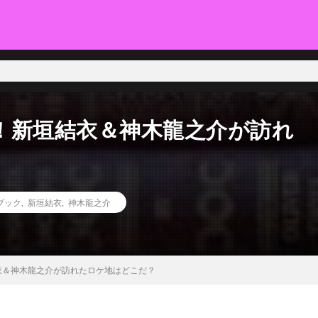
て様々な方面から解説、研究していきます。～
！新垣結衣＆神木龍之介が訪れ
ブック
,
新垣結衣
,
神木龍之介
衣＆神木龍之介が訪れたロケ地はどこだ？