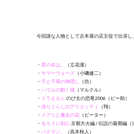
今回謎な人物として古本屋の店主役で出演し
・
君の名は。
（立花瀧）
・
サマーウォーズ
（小磯健二）
・
千と千尋の神隠し
（坊）
・
ハウルの動く城
（マルクル）
・
ドラえもん
のび太の恐竜2006（ピー助）
・
借りぐらしのアリエッティ
（翔）
・
メアリと魔女の花
（ピーター）
・
るろうに剣心
京都大火編 / 伝説の最期編
・
バクマン。
（高木秋人）