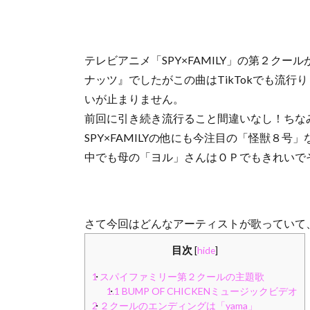
テレビアニメ「SPY×FAMILY」の第２ク
ナッツ』でしたがこの曲はTikTokでも流
いが止まりません。
前回に引き続き流行ること間違いなし！ちな
SPY×FAMILYの他にも今注目の「怪獣８号
中でも母の「ヨル」さんはＯＰでもきれいで
さて今回はどんなアーティストが歌っていて
目次
[
hide
]
1
スパイファミリー第２クールの主題歌
1.1
BUMP OF CHICKENミュージックビデオ
2
２クールのエンディングは「yama」