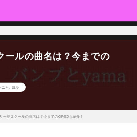
て様々な方面から解説、研究していきます。～
クールの曲名は？今までの
ーニャ
,
ヨル
リー第２クールの曲名は？今までのOP/EDも紹介！