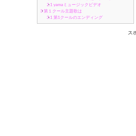
2.1
yamaミュージックビデオ
3
第１クール主題歌は
3.1
第1クールのエンディング
ス