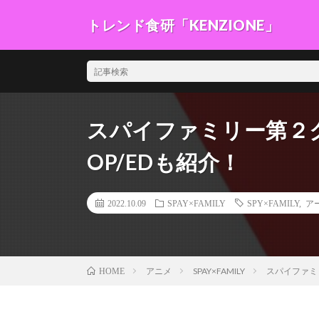
トレンド食研「KENZIONE」
～誰でも簡単に出来る料理や、食材の扱い方、食に対し
スパイファミリー第２
OP/EDも紹介！
2022.10.09
SPAY×FAMILY
SPY×FAMILY
,
ア
アニメ
SPAY×FAMILY
スパイファミ
HOME