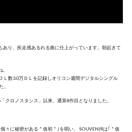
もあり、疾走感あるれる曲に仕上がっています。朝起きて
ね。
週ＤＬ数3.0万ＤＬを記録しオリコン週間デジタルシングル
た。
日の「クロノスタシス」以来、通算8作目となりました。
は個々に秘密がある＂仮初＂｣を唄い、
SOUVENIRは｢＂仮