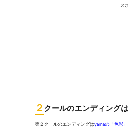
ス
２
クールのエンディングは「
第２クールのエンディングは
yamaの「色彩」