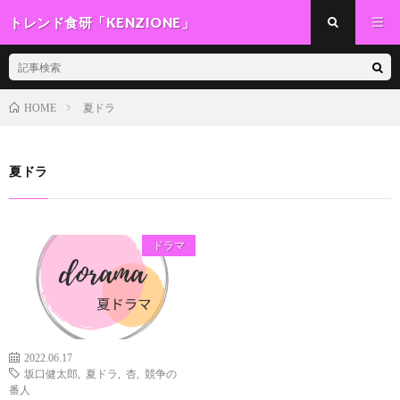
トレンド食研「KENZIONE」
夏ドラ
HOME
夏ドラ
ドラマ
2022.06.17
坂口健太郎
,
夏ドラ
,
杏
,
競争の
番人